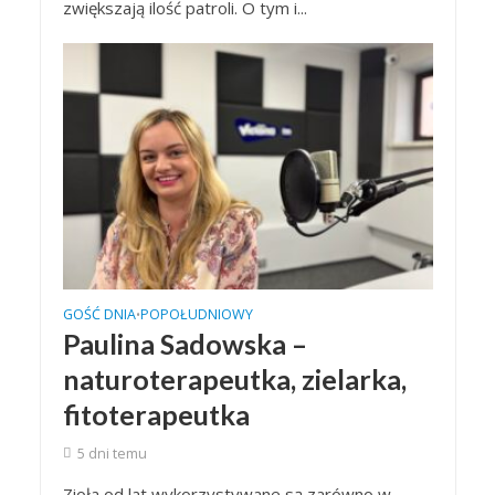
zwiększają ilość patroli. O tym i...
GOŚĆ DNIA
POPOŁUDNIOWY
•
Paulina Sadowska –
naturoterapeutka, zielarka,
fitoterapeutka
5 dni temu
Zioła od lat wykorzystywane są zarówno w