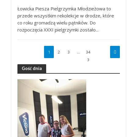
Łowicka Piesza Pielgrzymka Młodzieżowa to
przede wszystkim rekolekcje w drodze, które
co roku gromadzą wielu pątników. Do
rozpoczęcia XXXI pielgrzymki zostało...
1
2
3
…
34
3
Gość dnia